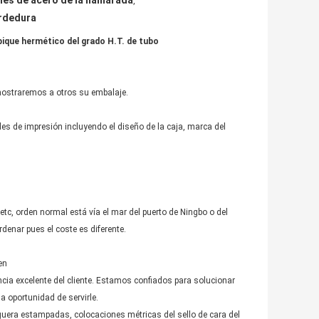
es de acero de la llamarada
,
ordedura
bique hermético del grado H.T. de tubo
mostraremos a otros su embalaje.
les de impresión incluyendo el diseño de la caja, marca del
tc, orden normal está vía el mar del puerto de Ningbo o del
rdenar pues el coste es diferente.
en
cia excelente del cliente. Estamos confiados para solucionar
 oportunidad de servirle.
era estampadas, colocaciones métricas del sello de cara del