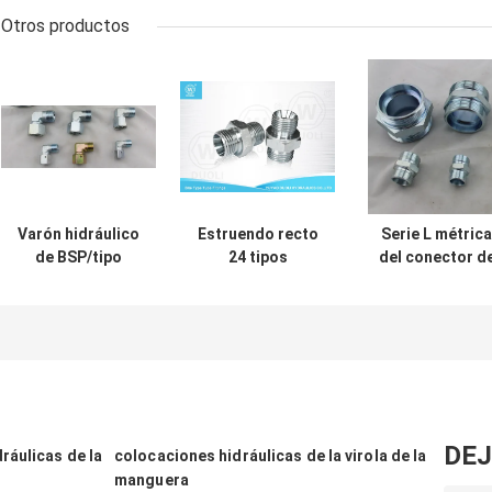
Otros productos
Varón hidráulico
Estruendo recto
Serie L métrica
de BSP/tipo
24 tipos
del conector d
femenino
colocaciones
las colocacione
adaptador de la
hidráulicas de la
de tubo de la
mordedura de la
mordedura de
compresión de
colocación de
Seat del cono del
hilo masculino 
tubo con el sello
grado de los
Eaton 1C 24
prisionero
conectores de la
grados
manguera
DEJ
ráulicas de la
colocaciones hidráulicas de la virola de la
manguera