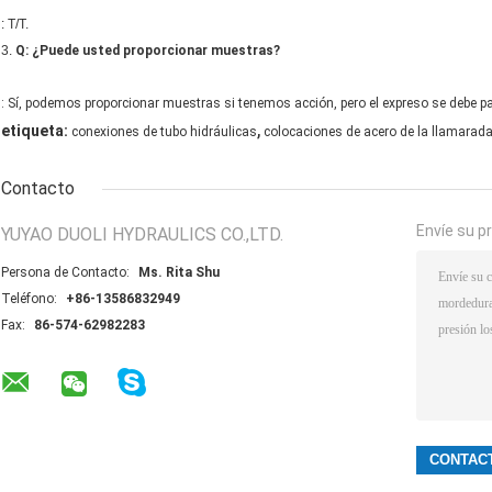
: T/T.
3.
Q: ¿Puede usted proporcionar muestras?
: Sí, podemos proporcionar muestras si tenemos acción, pero el expreso se debe pa
,
etiqueta:
conexiones de tubo hidráulicas
colocaciones de acero de la llamarad
Contacto
Envíe su p
YUYAO DUOLI HYDRAULICS CO.,LTD.
Persona de Contacto:
Ms. Rita Shu
Teléfono:
+86-13586832949
Fax:
86-574-62982283