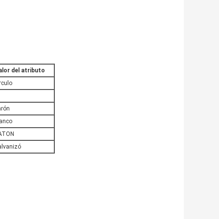
alor del atributo
rculo
arón
lanco
ATON
alvanizó