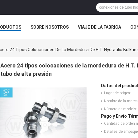
RODUCTOS
SOBRE NOSOTROS
VIAJE DE LA FÁBRICA
CO
CASOS
cero 24 Tipos Colocaciones De La Mordedura De H.T. Hydraulic Bulkhea
Acero 24 tipos colocaciones de la mordedura de H.T. 
tubo de alta presión
Datos del produc
Lugar de origen:
Nombre de la marca
Número de modelo:
Pago y Envío Térm
Cantidad de orden 
Detalles de empaqu