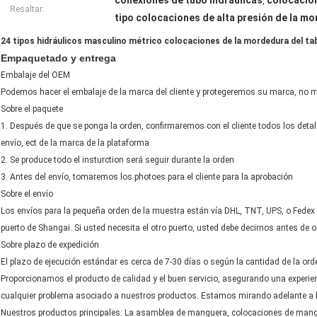
conexiones de tubo hidráulicas
colocacion
,
Resaltar:
tipo colocaciones de alta presión de la m
24 tipos hidráulicos masculino métrico colocaciones de la mordedura del ta
Empaquetado y entrega
Embalaje del OEM
Podemos hacer el embalaje de la marca del cliente y protegeremos su marca, no 
Sobre el paquete
1. Después de que se ponga la orden, confirmaremos con el cliente todos los detal
envío, ect de la marca de la plataforma
2. Se produce todo el insturction será seguir durante la orden
3. Antes del envío, tomaremos los photoes para el cliente para la aprobación
Sobre el envío
Los envíos para la pequeña orden de la muestra están vía DHL, TNT, UPS, o Fedex e
puerto de Shangai. Si usted necesita el otro puerto, usted debe decirnos antes de o
Sobre plazo de expedición
El plazo de ejecución estándar es cerca de 7-30 días o según la cantidad de la ord
Proporcionamos el producto de calidad y el buen servicio, asegurando una experien
cualquier problema asociado a nuestros productos. Estamos mirando adelante a la
Nuestros productos principales: La asamblea de manguera, colocaciones de mangu