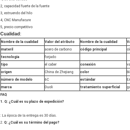
2, capacidad fuerte de la fuente
3, estruendo del hilo
4, CNC Manufacure
5, precio competitivo
Cualidad
:
Nombre de la cualidad
Valor del atributo
Nombre de la cualidad
V
materil
acero de carbono
código principal
cí
tecnología
forjado
tipo
el caber
conexión
v
origen
China de Zhejiang
color
b
número de modelo
6C
estándar
E
marca
Duoli
tratamiento superficial
g
FAQ
1. Q: ¿Cuál es su plazo de expedición?
: La época de la entrega es 30 días.
2.
Q: ¿Cuál es su término del pago?