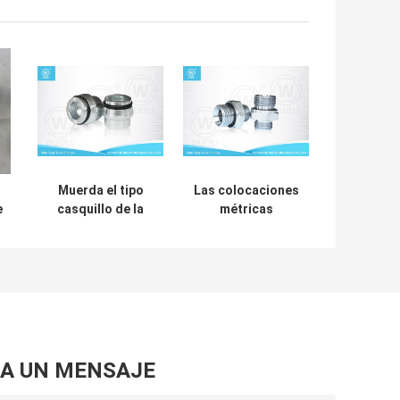
Muerda el tipo
Las colocaciones
e
casquillo de la
métricas
s
colocación de
británicas del hilo
tubo con O RING
de tubo muerden
l
And Tube Nut,
el tipo,
de
colocaciones
colocaciones de
hidráulicas de
tubo hidráulicas
alta presión
con ED Rin
A UN MENSAJE