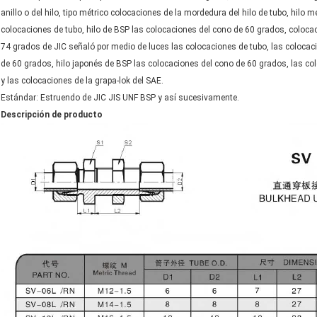
anillo o del hilo, tipo métrico colocaciones de la mordedura del hilo de tubo, hilo
colocaciones de tubo, hilo de BSP las colocaciones del cono de 60 grados, colocac
74 grados de JIC señaló por medio de luces las colocaciones de tubo, las colocac
de 60 grados, hilo japonés de BSP las colocaciones del cono de 60 grados, las co
y las colocaciones de la grapa-lok del SAE.
Estándar: Estruendo de JIC JIS UNF BSP y así sucesivamente.
Descripción de producto