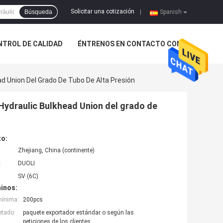
Solicitar una cotización
Búsqueda
|
Spanish
NTROL DE CALIDAD
ÉNTRENOS EN CONTACTO CON
d Union Del Grado De Tubo De Alta Presión
Hydraulic Bulkhead Union del grado de
to:
Zhejiang, China (continente)
:
DUOLI
SV (6C)
inos:
mínima:
200pcs
etado:
paquete exportador estándar o según las
peticiones de los clientes.