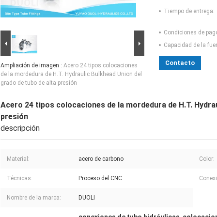
Tiempo de entrega:
Condiciones de pag
Capacidad de la fue
Contacto
Ampliación de imagen :
Acero 24 tipos colocaciones
de la mordedura de H.T. Hydraulic Bulkhead Union del
grado de tubo de alta presión
Acero 24 tipos colocaciones de la mordedura de H.T. Hydrau
presión
descripción
Material:
acero de carbono
Color:
Técnicas:
Proceso del CNC
Conexi
Nombre de la marca:
DUOLI