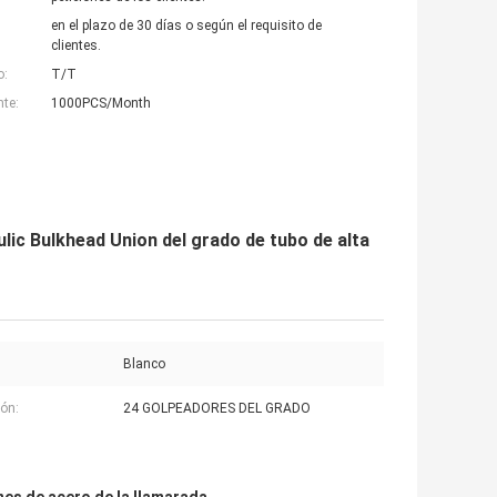
en el plazo de 30 días o según el requisito de
clientes.
o:
T/T
nte:
1000PCS/Month
lic Bulkhead Union del grado de tubo de alta
Blanco
ón:
24 GOLPEADORES DEL GRADO