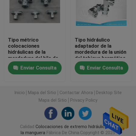
Colocaciones de manguera hidráulicas de JIC
Colocaciones hidráulicas de BSP
Tipo métrico
Tipo hidráulico
colocaciones
adaptador de la
hidráulicas de la
mordedura de la unión
Colocaciones de la llamarada de JIC
mordedura del hilo de
del tabique hermético
la camiseta de la rama
de la colocación de
Enviar Consulta
Enviar Consulta
del adaptador del tubo
tubo codo de 90
Colocaciones de la llamarada de BSP
con la serie L de la
grados
nuez del eslabón
giratorio
Muerda el tipo colocación de tubo
Inicio
Mapa del Sitio
Contactar Ahora
Desktop Site
Mapa del Sitio
Privacy Policy
Colocaciones hidráulicas de JIS
Calidad
Colocaciones de extremo hidráulicas de
Instalaciones de tuberías de BSPT
la manguera
Fábrica De China.Copyright © 2025