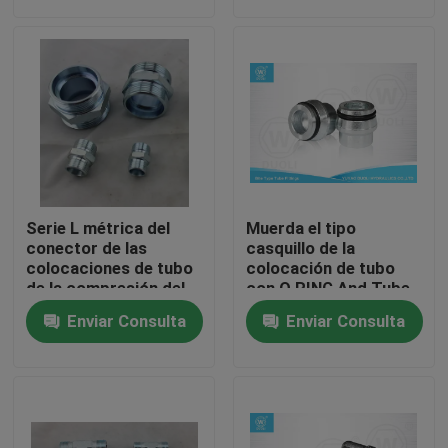
Viaje de la fábrica
Control de calidad
Éntrenos en contacto con
Serie L métrica del
Muerda el tipo
Noticias
conector de las
casquillo de la
colocaciones de tubo
colocación de tubo
de la compresión del
con O RING And Tube
hilo masculino de
Nut, colocaciones
Casos
Enviar Consulta
Enviar Consulta
Eaton 1C 24 grados
hidráulicas de alta
presión
Colocaciones de extremo hidráulicas de la manguera
colocaciones hidráulicas de la virola de la manguera