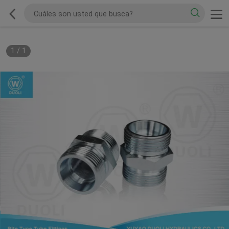
1
/
1