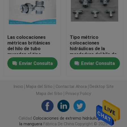
Colocaciones de manguera hidráulicas de JIC
Colocaciones hidráulicas de BSP
Las colocaciones
Tipo métrico
métricas británicas
colocaciones
del hilo de tubo
hidráulicas de la
Colocaciones de la llamarada de JIC
muerden el tipo,
mordedura del hilo de
colocaciones de tubo
la camiseta de la rama
Enviar Consulta
Enviar Consulta
hidráulicas con ED Rin
del adaptador del tubo
Colocaciones de la llamarada de BSP
con la serie L de la
nuez del eslabón
giratorio
Muerda el tipo colocación de tubo
Inicio
Mapa del Sitio
Contactar Ahora
Desktop Site
Mapa del Sitio
Privacy Policy
Colocaciones hidráulicas de JIS
Calidad
Colocaciones de extremo hidráulicas de
Instalaciones de tuberías de BSPT
la manguera
Fábrica De China.Copyright © 2025