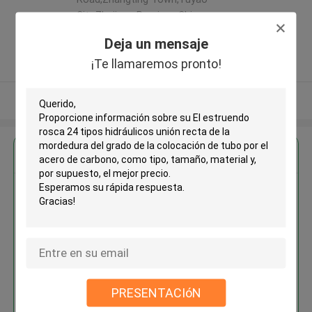
City,Zhejiang Province,China.
,Porcelana
Deja un mensaje
5.0
¡Te llamaremos pronto!
Proveedor verificado
Vea más
Obtenga el mejor precio por
El estruendo rosca 24 tipos
hidráulicos unión recta de la
mordedura del grado de la
colocación de tubo por el acero
de carbono
PRESENTACIóN
Continuar