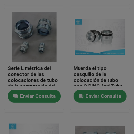
Viaje de la fábrica
Control de calidad
Éntrenos en contacto con
Serie L métrica del
Muerda el tipo
Noticias
conector de las
casquillo de la
colocaciones de tubo
colocación de tubo
de la compresión del
con O RING And Tube
hilo masculino de
Nut, colocaciones
Casos
Enviar Consulta
Enviar Consulta
Eaton 1C 24 grados
hidráulicas de alta
presión
Colocaciones de extremo hidráulicas de la manguera
colocaciones hidráulicas de la virola de la manguera