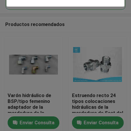
Productos recomendados
Hogar
Varón hidráulico de
Estruendo recto 24
BSP/tipo femenino
tipos colocaciones
adaptador de la
hidráulicas de la
Productos
mordedura de la
mordedura de Seat del
colocación de tubo
cono del grado de los
Enviar Consulta
Enviar Consulta
con el sello prisionero
conectores de la
Sobre nosotros
manguera