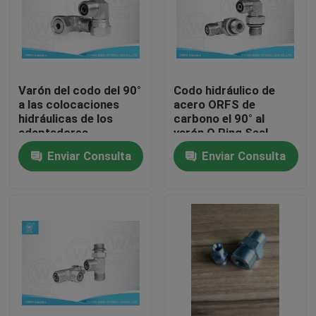
Viaje de la fábrica
Control de calidad
Varón del codo del 90°
Codo hidráulico de
a las colocaciones
acero ORFS de
hidráulicas de los
carbono el 90° al
Éntrenos en contacto con
adaptadores
varón O Ring Seal
femeninos de ORFS
Fittings de BSP
Enviar Consulta
Enviar Consulta
con el cinc blanco
Noticias
plateado
Casos
Colocaciones de extremo hidráulicas de la manguera
colocaciones hidráulicas de la virola de la manguera