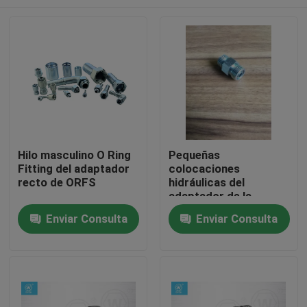
Hilo masculino O Ring
Pequeñas
Fitting del adaptador
colocaciones
recto de ORFS
hidráulicas del
adaptador de la
manguera del hilo
Hogar
Enviar Consulta
Enviar Consulta
masculino de ORFS
para bajo y de alta
presión
Productos
Sobre nosotros