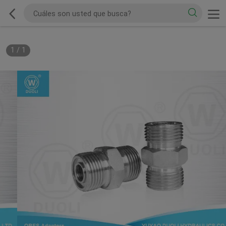
1
/
1