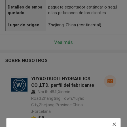
Detalles de empa
paquete exportador estándar o segú
quetado
n las peticiones de los clientes.
Lugar de origen
Zhejiang, China (continental)
Vea más
SOBRE NOSOTROS
YUYAO DUOLI HYDRAULICS
CO.,LTD. perfil del fabricante
North 48#,Xinmin
Road,Zhangting Town,Yuyao
City,Zhejiang Province,China.
,Porcelana
5.0
Proveedor verificado