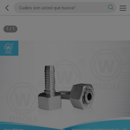
1
/
1