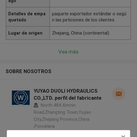
ago
Detalles de empa
paquete exportador estándar o segú
quetado
n las peticiones de los clientes.
Lugar de origen
Zhejiang, China (continental)
Vea más
SOBRE NOSOTROS
YUYAO DUOLI HYDRAULICS
CO.,LTD. perfil del fabricante
North 48#,Xinmin
Road,Zhangting Town,Yuyao
City,Zhejiang Province,China.
,Porcelana
5.0