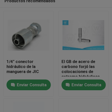
Productos recomendados
1/4" conector
El GB de acero de
hidráulico de la
carbono forjó las
manguera de JIC
colocaciones de
extremo hidráulicas
Hogar
de la manguera de JIC
Enviar Consulta
Enviar Consulta
Productos
Sobre nosotros