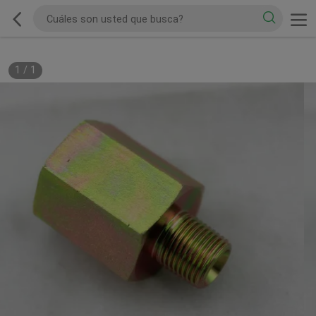
1
/
1