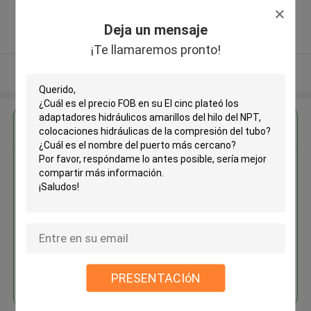
,Porcelana
5.0
Deja un mensaje
Proveedor verificado
¡Te llamaremos pronto!
Vea más
Obtenga el mejor precio por
El cinc plateó los adaptadores
hidráulicos amarillos del hilo del
NPT, colocaciones hidráulicas
de la compresión del tubo
Continuar
PRESENTACIóN