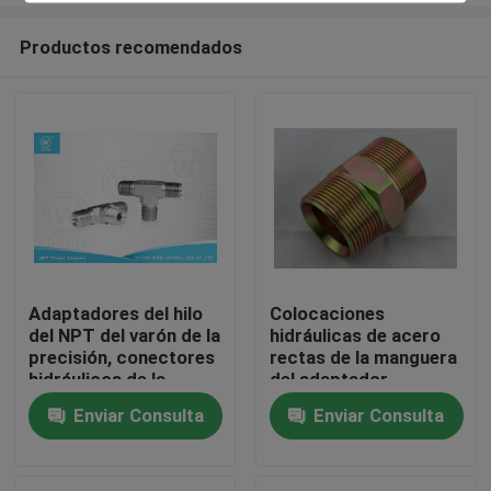
Productos recomendados
Adaptadores del hilo
Colocaciones
del NPT del varón de la
hidráulicas de acero
Hogar
precisión, conectores
rectas de la manguera
hidráulicos de la
del adaptador
camiseta de la
hidráulico masculino
Enviar Consulta
Enviar Consulta
Productos
manguera del metal
del NPT de carbono
Sobre nosotros