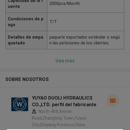
Capacidad de la f
2000pcs/Month
uente
Condiciones de p
T/T
ago
Detalles de empa
paquete exportador estándar o segú
quetado
n las peticiones de los clientes.
Vea más
SOBRE NOSOTROS
YUYAO DUOLI HYDRAULICS
CO.,LTD. perfil del fabricante
North 48#,Xinmin
Road,Zhangting Town,Yuyao
City,Zhejiang Province,China.